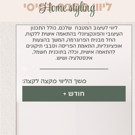
H
o
m
e
s
t
y
l
i
n
g
ליווי מטבח בסיסי
ליווי לעיצוב המטבח שלכם, כולל התכנון
העיצובי והפונקציונלי בהתאמה אישית ללקוח,
החל מבנית הפרוגרמה, המשך בהצעות
אופציונליות, התאמת הפריסה וסבבי תיקונים
להתאמה אישית, וכלה בתוכנית חשמל,
אינסטלציה ושיש.
מ
ש
ך
ה
ל
י
ו
ו
י
מ
ק
צ
ה
ל
ק
צ
ה
:
חודש +