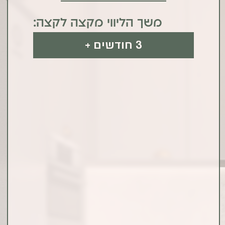
מ
ש
ך
ה
ל
י
ו
ו
י
מ
ק
צ
ה
ל
ק
צ
ה
:
3 חודשים +